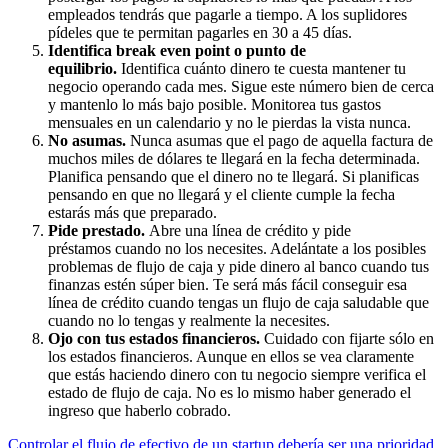
empleados tendrás que pagarle a tiempo. A los suplidores
pídeles que te permitan pagarles en 30 a 45 días.
Identifica break even point o punto de
equilibrio.
Identifica cuánto dinero te cuesta mantener tu
negocio operando cada mes. Sigue este número bien de cerca
y mantenlo lo más bajo posible. Monitorea tus gastos
mensuales en un calendario y no le pierdas la vista nunca.
No asumas.
Nunca asumas que el pago de aquella factura de
muchos miles de dólares te llegará en la fecha determinada.
Planifica pensando que el dinero no te llegará. Si planificas
pensando en que no llegará y el cliente cumple la fecha
estarás más que preparado.
Pide prestado.
Abre una línea de crédito y pide
préstamos cuando no los necesites. Adelántate a los posibles
problemas de flujo de caja y pide dinero al banco cuando tus
finanzas estén súper bien. Te será más fácil conseguir esa
línea de crédito cuando tengas un flujo de caja saludable que
cuando no lo tengas y realmente la necesites.
Ojo con tus estados financieros.
Cuidado con fijarte sólo en
los estados financieros. Aunque en ellos se vea claramente
que estás haciendo dinero con tu negocio siempre verifica el
estado de flujo de caja. No es lo mismo haber generado el
ingreso que haberlo cobrado.
Controlar el flujo de efectivo de un startup debería ser una prioridad