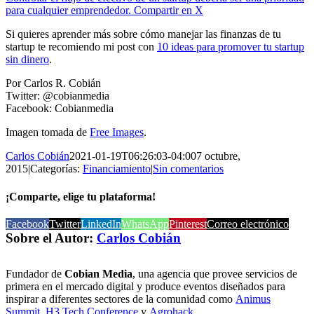
para cualquier emprendedor.
Compartir en X
Si quieres aprender más sobre cómo manejar las finanzas de tu
startup te recomiendo mi post con
10 ideas para promover tu startup
sin dinero
.
Por Carlos R. Cobián
Twitter: @cobianmedia
Facebook: Cobianmedia
Imagen tomada de
Free Images
.
Carlos Cobián
2021-01-19T06:26:03-04:00
7 octubre,
2015
|
Categorías:
Financiamiento
|
Sin comentarios
¡Comparte, elige tu plataforma!
Facebook
Twitter
LinkedIn
WhatsApp
Pinterest
Correo electrónico
Sobre el Autor:
Carlos Cobián
Fundador de
Cobian Media
, una agencia que provee servicios de
primera en el mercado digital y produce eventos diseñados para
inspirar a diferentes sectores de la comunidad como
Animus
Summit
,
H3 Tech Conference
y
Agrohack
.