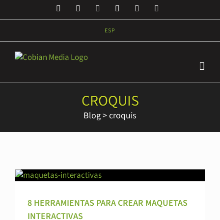
Saltar
Facebook
Twitter
LinkedIn
YouTube
Rss
Correo
al
electrónico
contenido
ESP
CROQUIS
Blog
>
croquis
8 HERRAMIENTAS PARA CREAR MAQUETAS
INTERACTIVAS