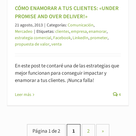
CÓMO ENAMORAR A TUS CLIENTES: «UNDER
PROMISE AND OVER DELIVER!»
21 agosto, 2013
|
Categorías:
Comunicación
,
Mercadeo
|
Etiquetas:
clientes
,
empresa
,
enamorar
,
estrategia comercial
,
Facebook
,
LinkedIn
,
prometer
,
propuesta de valor
,
venta
En este post te contaré una de las estrategias que
mejor funcionan para conseguir impactar y
enamorar a tus clientes. ¡Nunca falla!
Leer más
4
Página 1 de 2
1
2
»