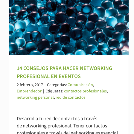
14 CONSEJOS PARA HACER NETWORKING
PROFESIONAL EN EVENTOS
2 febrero, 2017
|
Categorías:
Comunicación
,
Emprendedor
|
Etiquetas:
contactos profesionales
,
networking personal
,
red de contactos
Desarrolla tu red de contactos a través
de networking profesional. Tener contactos
profesionales a través del networking es esencial