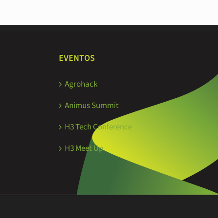
EVENTOS
Agrohack
Animus Summit
H3 Tech Conference
H3 Meet Up