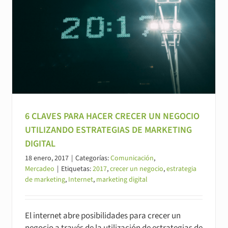
6 CLAVES PARA HACER CRECER UN NEGOCIO
UTILIZANDO ESTRATEGIAS DE MARKETING
DIGITAL
18 enero, 2017
|
Categorías:
Comunicación
,
Mercadeo
|
Etiquetas:
2017
,
crecer un negocio
,
estrategia
de marketing
,
Internet
,
marketing digital
El internet abre posibilidades para crecer un