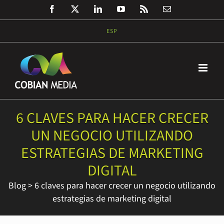
Saltar
Facebook
Twitter
LinkedIn
YouTube
Rss
Correo
al
electrónico
contenido
ESP
6 CLAVES PARA HACER CRECER
UN NEGOCIO UTILIZANDO
ESTRATEGIAS DE MARKETING
DIGITAL
Blog
>
6 claves para hacer crecer un negocio utilizando
estrategias de marketing digital