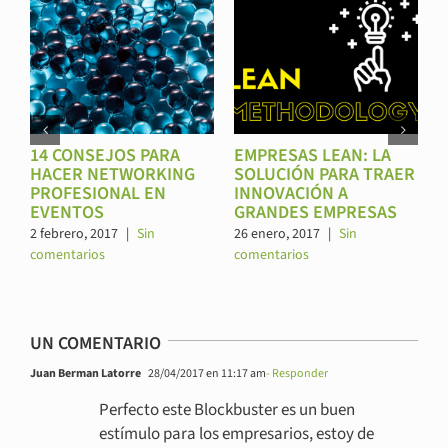
¿CÓMO EMPEZAR UN
SELF-AWARENESS:
R
PROYECTO
CLAVE DEL ÉXITO EN
EMPRESARIAL SIN QUE
LOS NEGOCIOS
LAS EXCUSAS NOS
14 febrero, 2017
|
Sin
DETENGAN?
comentarios
28 febrero, 2017
|
1
comentario
UN COMENTARIO
Juan Berman Latorre
28/04/2017 en 11:17 am
- Responder
Perfecto este Blockbuster es un buen