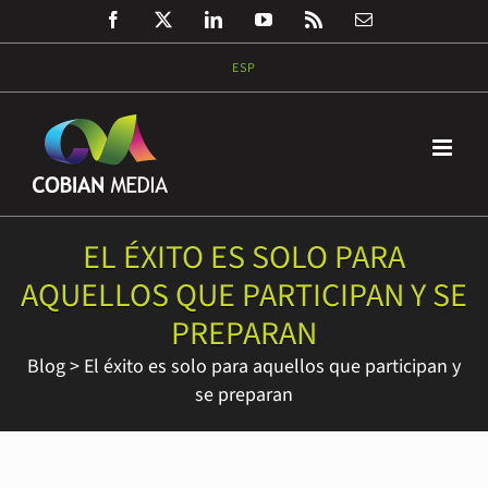
Saltar
Facebook
Twitter
LinkedIn
YouTube
Rss
Correo
al
electrónico
contenido
ESP
EL ÉXITO ES SOLO PARA
AQUELLOS QUE PARTICIPAN Y SE
PREPARAN
Blog
>
El éxito es solo para aquellos que participan y
se preparan