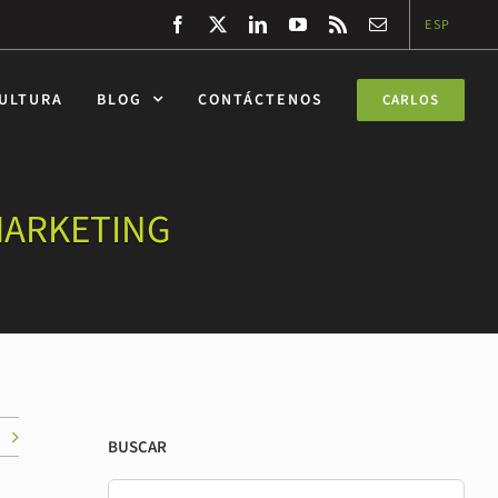
Facebook
Twitter
LinkedIn
YouTube
Rss
Correo
ESP
electrónico
CULTURA
BLOG
CONTÁCTENOS
CARLOS
MARKETING
BUSCAR
Buscar: