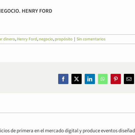
NEGOCIO. HENRY FORD
r dinero
,
Henry Ford
,
negocio
,
propósito
|
Sin comentarios
Facebook
Twitter
LinkedIn
WhatsApp
Pinterest
Co
ele
icios de primera en el mercado digital y produce eventos diseña