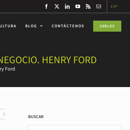
Facebook
Twitter
LinkedIn
YouTube
Rss
Correo
ESP
electrónico
CULTURA
BLOG
CONTÁCTENOS
CARLOS
NEGOCIO. HENRY FORD
ry Ford
BUSCAR
Buscar: