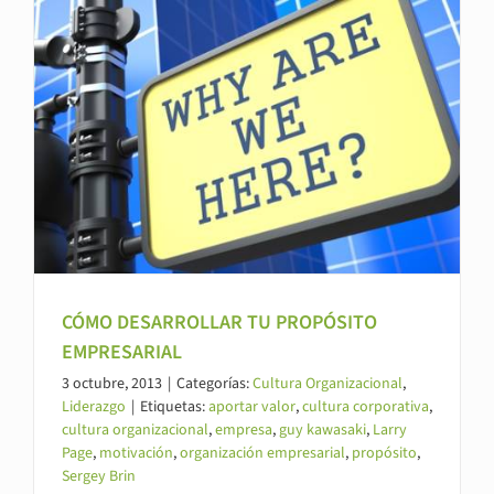
CÓMO DESARROLLAR TU PROPÓSITO
EMPRESARIAL
3 octubre, 2013
|
Categorías:
Cultura Organizacional
,
Liderazgo
|
Etiquetas:
aportar valor
,
cultura corporativa
,
cultura organizacional
,
empresa
,
guy kawasaki
,
Larry
Page
,
motivación
,
organización empresarial
,
propósito
,
Sergey Brin