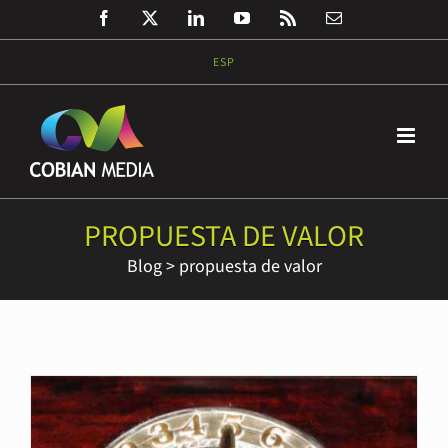
Saltar
Facebook
Twitter
LinkedIn
YouTube
Rss
Correo
al
electrónico
contenido
ESP
PROPUESTA DE VALOR
Blog
>
propuesta de valor