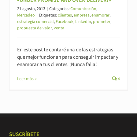
«UNDER PROMISE AND OVER DELIVER!»
21 agosto, 2013
|
Categorías:
Comunicación
,
Mercadeo
|
Etiquetas:
clientes
,
empresa
,
enamorar
,
estrategia comercial
,
Facebook
,
LinkedIn
,
prometer
,
propuesta de valor
,
venta
En este post te contaré una de las estrategias
que mejor funcionan para conseguir impactar y
enamorar a tus clientes. ¡Nunca falla!
Leer más
4
SUSCRÍBETE