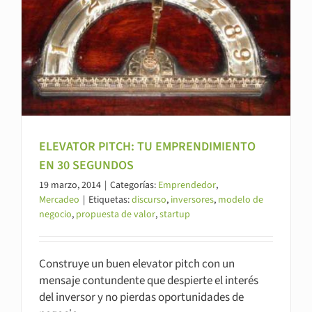
ELEVATOR PITCH: TU EMPRENDIMIENTO
EN 30 SEGUNDOS
19 marzo, 2014
|
Categorías:
Emprendedor
,
Mercadeo
|
Etiquetas:
discurso
,
inversores
,
modelo de
negocio
,
propuesta de valor
,
startup
Construye un buen elevator pitch con un
mensaje contundente que despierte el interés
del inversor y no pierdas oportunidades de