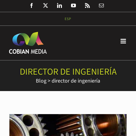
Saltar
Facebook
Twitter
LinkedIn
YouTube
Rss
Correo
al
electrónico
contenido
ESP
DIRECTOR DE INGENIERÍA
Blog
>
director de ingeniería