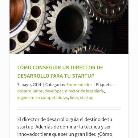
CÓMO CONSEGUIR UN DIRECTOR DE
DESARROLLO PARA TU STARTUP
7 mayo, 2014
|
Categorías:
Emprendedor
|
Etiquetas:
desarrollador
,
developer
,
director de ingeniería
,
ingeniero en computadoras
,
líder
,
startup
El director de desarrollo guía el destino de tu
startup. Además de dominar la técnica y ser
innovador tiene que ser un gran líder. ¿Cómo