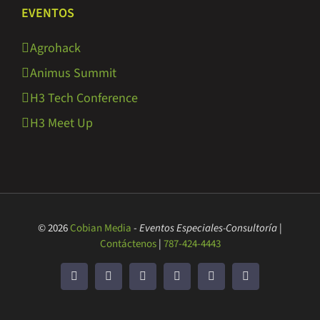
EVENTOS
Agrohack
Animus Summit
H3 Tech Conference
H3 Meet Up
© 2026
Cobian Media
-
Eventos Especiales-Consultoría
|
Contáctenos
|
787-424-4443
Facebook
Twitter
LinkedIn
YouTube
Rss
Correo
electrónico