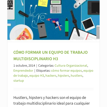
CÓMO FORMAR UN EQUIPO DE TRABAJO
MULTIDISCIPLINARIO H3
1 octubre, 2014
|
Categorías:
Cultura Organizacional
,
Emprendedor
|
Etiquetas:
cómo formar equipos
,
equipo
de trabajo
,
equipo H3
,
hackers
,
hipsters
,
hustlers
,
startup
Hustlers, hipsters y hackers son el equipo de
trabajo multidisciplinario ideal para cualquier