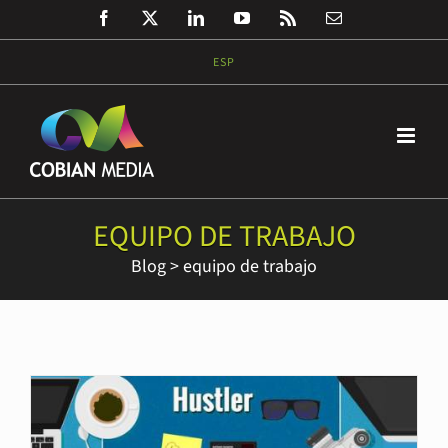
Saltar
Facebook
Twitter
LinkedIn
YouTube
Rss
Correo
al
electrónico
contenido
ESP
EQUIPO DE TRABAJO
Blog
>
equipo de trabajo