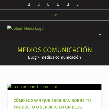
Saltar
Facebook
Twitter
LinkedIn
YouTube
Rss
Correo
al
electrónico
contenido
ESP
MEDIOS COMUNICACIÓN
Blog
>
medios comunicación
CÓMO LOGRAR QUE ESCRIBAN SOBRE TU
PRODUCTO O SERVICIO EN UN BLOG