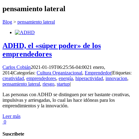
pensamiento lateral
Blog
>
pensamiento lateral
ADHD, el «súper poder» de los
emprendedores
Carlos Cobián
2021-01-19T06:25:56-04:00
21 enero,
2014
|
Categorías:
Cultura Organizacional
,
Emprendedor
|
Etiquetas:
creatividad
,
emprendedores
,
energía
,
hiperactividad
,
innovacion
,
pensamiento lateral
,
riesgo
,
startup
|
Las personas con ADHD se distinguen por ser bastante creativas,
impulsivas y arriesgadas, lo cual las hace idóneas para los
emprendimientos y la innovación.
Leer más
0
Suscríbete