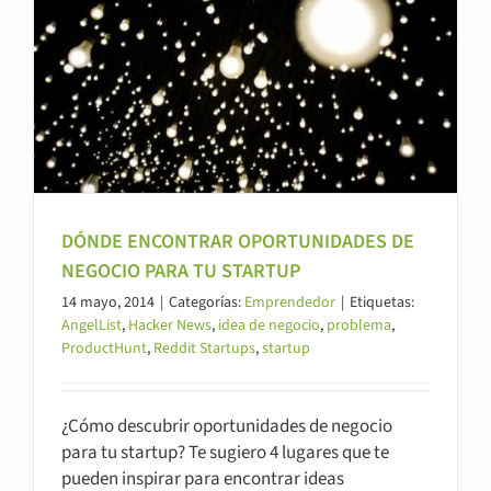
DÓNDE ENCONTRAR OPORTUNIDADES DE
NEGOCIO PARA TU STARTUP
14 mayo, 2014
|
Categorías:
Emprendedor
|
Etiquetas:
AngelList
,
Hacker News
,
idea de negocio
,
problema
,
ProductHunt
,
Reddit Startups
,
startup
¿Cómo descubrir oportunidades de negocio
para tu startup? Te sugiero 4 lugares que te
pueden inspirar para encontrar ideas