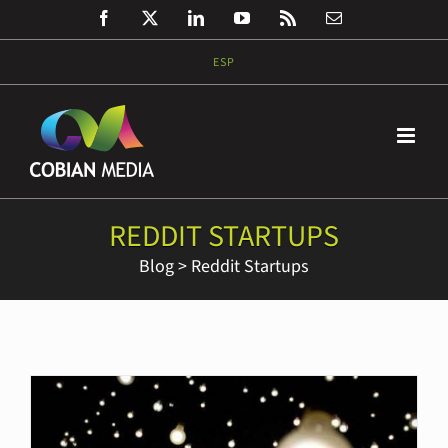
Saltar
Facebook
Twitter
LinkedIn
YouTube
Rss
Correo
al
electrónico
contenido
ESP
REDDIT STARTUPS
Blog
>
Reddit Startups