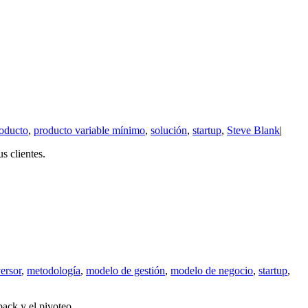
oducto
,
producto variable mínimo
,
solución
,
startup
,
Steve Blank
|
s clientes.
ersor
,
metodología
,
modelo de gestión
,
modelo de negocio
,
startup
,
back y el pivoteo.