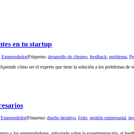
ntes en tu startup
:
Emprendedor
|
Etiquetas:
desarrollo de clientes
,
feedback
,
problema
,
Pr
 Aprende cómo ser el experto que tiene la solución a los problemas de su
resarios
:
Emprendedor
|
Etiquetas:
diseño iterativo
,
éxito
,
gestión empresarial
,
inv
artup y los emprendedores, articulado sobre la experimentación, el feed