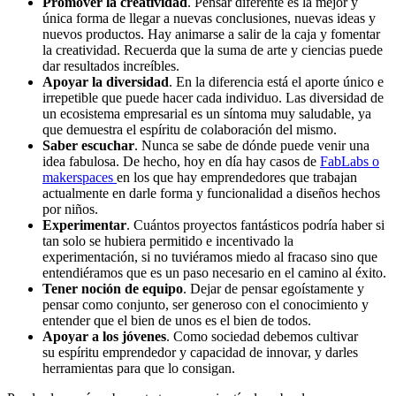
Promover la creatividad
. Pensar diferente es la mejor y
única forma de llegar a nuevas conclusiones, nuevas ideas y
nuevos productos. Hay animarse a salir de la caja y fomentar
la creatividad. Recuerda que la suma de arte y ciencias puede
dar resultados increíbles.
Apoyar la diversidad
. En la diferencia está el aporte único e
irrepetible que puede hacer cada individuo. Las diversidad de
un ecosistema empresarial es un síntoma muy saludable, ya
que demuestra el espíritu de colaboración del mismo.
Saber escuchar
. Nunca se sabe de dónde puede venir una
idea fabulosa. De hecho, hoy en día hay casos de
FabLabs o
makerspaces
en los que hay emprendedores que trabajan
actualmente en darle forma y funcionalidad a diseños hechos
por niños.
Experimentar
. Cuántos proyectos fantásticos podría haber si
tan solo se hubiera permitido e incentivado la
experimentación, si no tuviéramos miedo al fracaso sino que
entendiéramos que es un paso necesario en el camino al éxito.
Tener noción de equipo
. Dejar de pensar egoístamente y
pensar como conjunto, ser generoso con el conocimiento y
entender que el bien de unos es el bien de todos.
Apoyar a los jóvenes
. Como sociedad debemos cultivar
su espíritu emprendedor y capacidad de innovar, y darles
herramientas para que lo consigan.