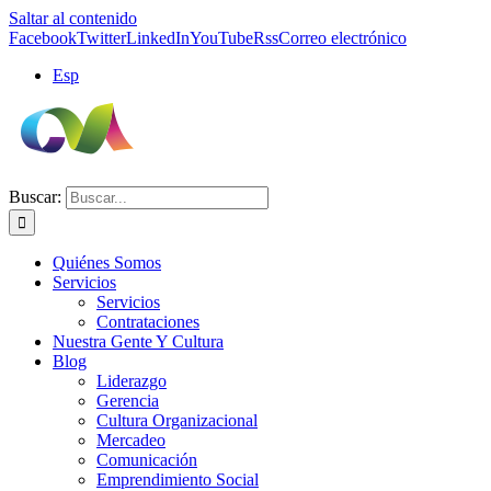
Saltar al contenido
Facebook
Twitter
LinkedIn
YouTube
Rss
Correo electrónico
Esp
Buscar:
Quiénes Somos
Servicios
Servicios
Contrataciones
Nuestra Gente Y Cultura
Blog
Liderazgo
Gerencia
Cultura Organizacional
Mercadeo
Comunicación
Emprendimiento Social