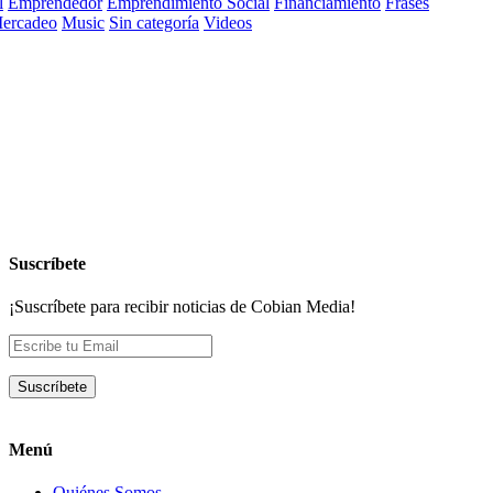
l
Emprendedor
Emprendimiento Social
Financiamiento
Frases
ercadeo
Music
Sin categoría
Videos
Suscríbete
¡Suscríbete para recibir noticias de Cobian Media!
Menú
Quiénes Somos