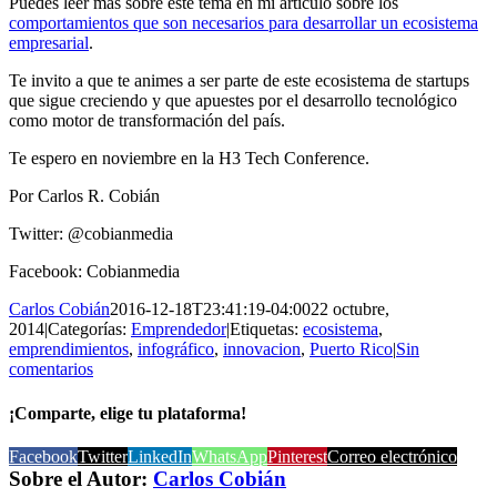
Puedes leer más sobre este tema en mi artículo sobre los
comportamientos que son necesarios para desarrollar un ecosistema
empresarial
.
Te invito a que te animes a ser parte de este ecosistema de startups
que sigue creciendo y que apuestes por el desarrollo tecnológico
como motor de transformación del país.
Te espero en noviembre en la H3 Tech Conference.
Por Carlos R. Cobián
Twitter: @cobianmedia
Facebook: Cobianmedia
Carlos Cobián
2016-12-18T23:41:19-04:00
22 octubre,
2014
|
Categorías:
Emprendedor
|
Etiquetas:
ecosistema
,
emprendimientos
,
infográfico
,
innovacion
,
Puerto Rico
|
Sin
comentarios
¡Comparte, elige tu plataforma!
Facebook
Twitter
LinkedIn
WhatsApp
Pinterest
Correo electrónico
Sobre el Autor:
Carlos Cobián