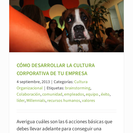
CÓMO DESARROLLAR LA CULTURA
CORPORATIVA DE TU EMPRESA
4 septiembre, 2013
|
Categorías:
Cultura
Organizacional
|
Etiquetas:
brainstorming
,
Colaboración
,
comunidad
,
empleados
,
equipo.
,
éxito
,
líder
,
Millennials
,
recursos humanos
,
valores
Averigua cuáles son las 6 acciones básicas que
debes llevar adelante para conseguir una