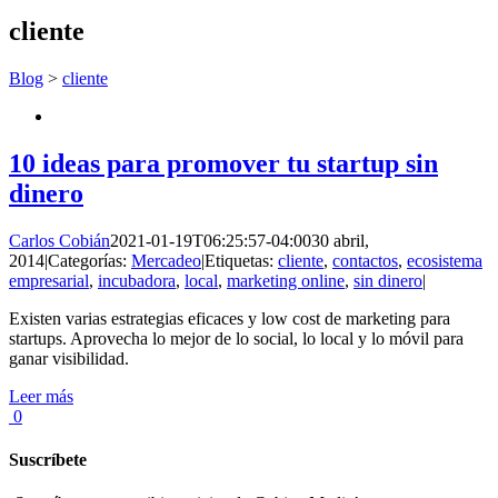
cliente
Blog
>
cliente
10 ideas para promover tu startup sin
dinero
Carlos Cobián
2021-01-19T06:25:57-04:00
30 abril,
2014
|
Categorías:
Mercadeo
|
Etiquetas:
cliente
,
contactos
,
ecosistema
empresarial
,
incubadora
,
local
,
marketing online
,
sin dinero
|
Existen varias estrategias eficaces y low cost de marketing para
startups. Aprovecha lo mejor de lo social, lo local y lo móvil para
ganar visibilidad.
Leer más
0
Suscríbete