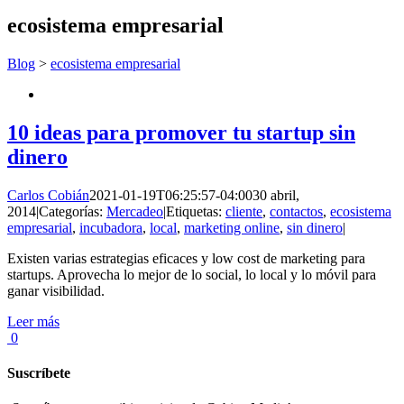
ecosistema empresarial
Blog
>
ecosistema empresarial
10 ideas para promover tu startup sin
dinero
Carlos Cobián
2021-01-19T06:25:57-04:00
30 abril,
2014
|
Categorías:
Mercadeo
|
Etiquetas:
cliente
,
contactos
,
ecosistema
empresarial
,
incubadora
,
local
,
marketing online
,
sin dinero
|
Existen varias estrategias eficaces y low cost de marketing para
startups. Aprovecha lo mejor de lo social, lo local y lo móvil para
ganar visibilidad.
Leer más
0
Suscríbete