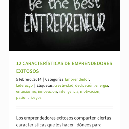
12 CARACTERÍSTICAS DE EMPRENDEDORES
EXITOSOS
5 febrero, 2014
|
Categorías:
Emprendedor
,
Liderazgo
|
Etiquetas:
creatividad
,
dedicación
,
energía
,
entusiasmo
,
innovacion
,
inteligencia
,
motivación
,
pasión
,
riesgos
Los emprendedores exitosos comparten ciertas
características que los hacen idóneos para