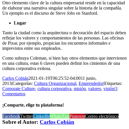
Otro elemento clave de la cultura empresarial reside en la capacidad
de elaborar una narrativa singular sobre la historia de la compañía.
Un ejemplo es el discurso de Steve Jobs en Stanford.
Lugar
Tanto la ciudad como la arquitectura o decoración del espacio deben
reflejar los valores y comportamientos de las personas. Las oficinas
de Pixar, por ejemplo, propician los encuentros informales e
imprevistos entre sus empleados.
Como subraya Coleman, si bien hay otros elementos que intervienen
en una cultura, estas 6 claves pueden definir los cimientos de una
cultura corporativa exitosa.
Carlos Cobián
2021-01-19T06:25:52-04:00
11 junio,
2013
|
Categorías:
Cultura Organizacional
,
Emprendedor
|
Etiquetas:
Corporate Culture
,
cultura corporativa
,
misión
,
valores
,
visión
|
3
Comentarios
¡Comparte, elige tu plataforma!
Facebook
Twitter
LinkedIn
WhatsApp
Pinterest
Correo electrónico
Sobre el Autor:
Carlos Cobián