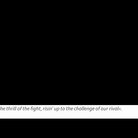
 the thrill of the fight, risin’ up to the challenge of our rival».