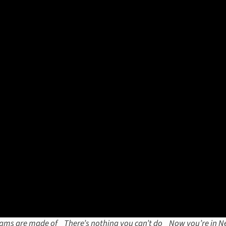
eams are made of There’s nothing you can’t do Now you’re in 