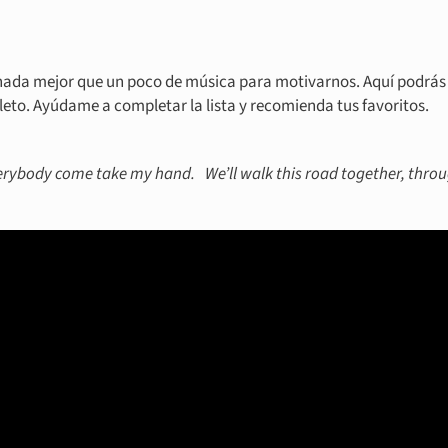
 nada mejor que un poco de música para motivarnos. Aquí podrás
leto. Ayúdame a completar la lista y recomienda tus favoritos.
Everybody come take my hand.
We’ll walk this road together, thro