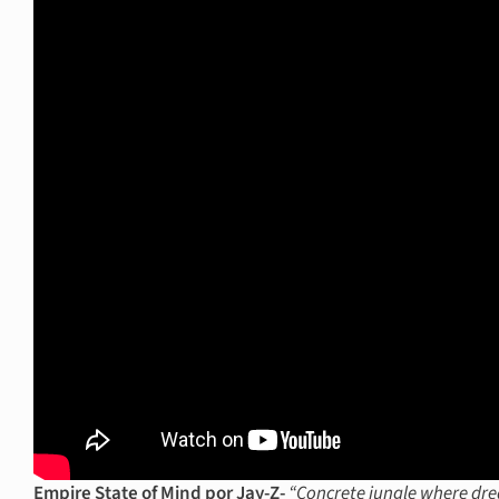
Empire State of Mind por Jay-Z-
“Concrete jungle where dr