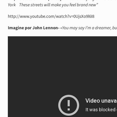
York These streets will make you feel brand new”
http://www.youtube.com/watch?v=0UjsXo9l6I8
Imagine por John Lennon-
«
You may say I’m a dreamer, but