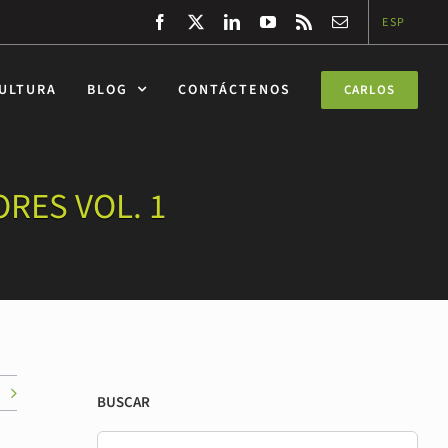
Facebook
Twitter
LinkedIn
YouTube
Rss
Correo
ESP
electrónico
CULTURA
BLOG
CONTÁCTENOS
CARLOS
RES VOL. 1
BUSCAR
Buscar: